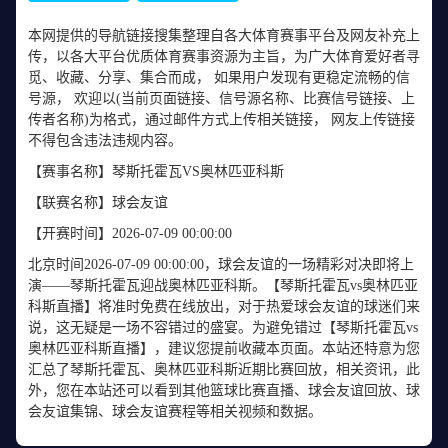
本网提供的导航链接搜集整理自各大体育赛事平台及网友补充上
传，以各大平台优质体育赛事资源为主旨，为广大体育爱好者寻
觅、收藏、分享、集合而成， 如果用户发现有更稳定流畅的信
号源， 欢迎以(当前页面链接、信号源名称、比赛信号链接、上
传者名称)为格式，通过邮件方式上传相关链接， 网友上传链接
不得包含违法违规内容。
【赛事名称】
琴斯托霍瓦VS奥林匹亚科斯
【联赛名称】
球会友谊
【开赛时间】
2026-07-09 00:00:00
北京时间2026-07-09 00:00:00，球会友谊的一场精彩对决即将上
演——琴斯托霍瓦迎战奥林匹亚科斯。【琴斯托霍瓦vs奥林匹亚
科斯直播】将准时免费在线放出，对于热爱球会友谊的球迷们来
说，这无疑是一场不容错过的盛宴。为避免错过【琴斯托霍瓦vs
奥林匹亚科斯直播】，建议您提前收藏本页面。本站还特意为您
汇总了琴斯托霍瓦、奥林匹亚科斯近期比赛回放，相关资讯，此
外，您在本站还可以看到其他篮球比赛直播、球会友谊回放、球
会友谊集锦、球会友谊赛程等相关视频和数据。