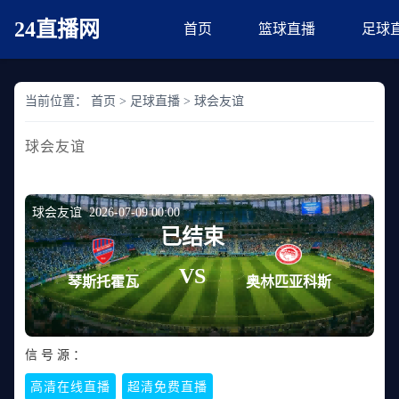
24直播网
首页
篮球直播
足球
当前位置：
首页
>
足球直播
>
球会友谊
球会友谊
球会友谊 2026-07-09 00:00
已结束
VS
琴斯托霍瓦
奥林匹亚科斯
信 号 源 ：
高清在线直播
超清免费直播