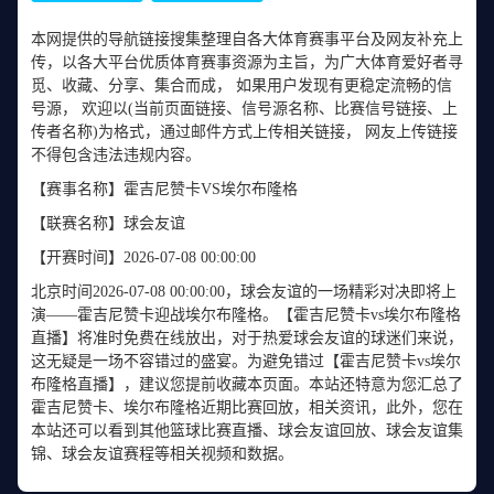
本网提供的导航链接搜集整理自各大体育赛事平台及网友补充上
传，以各大平台优质体育赛事资源为主旨，为广大体育爱好者寻
觅、收藏、分享、集合而成， 如果用户发现有更稳定流畅的信
号源， 欢迎以(当前页面链接、信号源名称、比赛信号链接、上
传者名称)为格式，通过邮件方式上传相关链接， 网友上传链接
不得包含违法违规内容。
【赛事名称】
霍吉尼赞卡VS埃尔布隆格
【联赛名称】
球会友谊
【开赛时间】
2026-07-08 00:00:00
北京时间2026-07-08 00:00:00，球会友谊的一场精彩对决即将上
演——霍吉尼赞卡迎战埃尔布隆格。【霍吉尼赞卡vs埃尔布隆格
直播】将准时免费在线放出，对于热爱球会友谊的球迷们来说，
这无疑是一场不容错过的盛宴。为避免错过【霍吉尼赞卡vs埃尔
布隆格直播】，建议您提前收藏本页面。本站还特意为您汇总了
霍吉尼赞卡、埃尔布隆格近期比赛回放，相关资讯，此外，您在
本站还可以看到其他篮球比赛直播、球会友谊回放、球会友谊集
锦、球会友谊赛程等相关视频和数据。