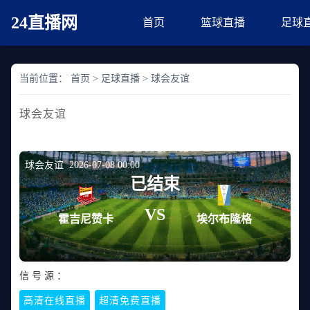
24直播网
首页
篮球直播
足球
当前位置：
首页
>
足球直播
>
球会友谊
球会友谊
球会友谊 2026-07-08 00:00
已结束
VS
霍吉尼赞卡
埃尔布隆格
信 号 源 ：
高清在线直播
超清免费直播