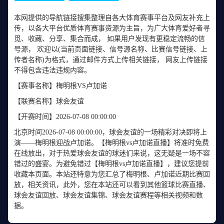
本网提供的导航链接搜集整理自各大体育赛事平台及网友补充上
传，以各大平台优质体育赛事资源为主旨，为广大体育爱好者寻
觅、收藏、分享、集合而成， 如果用户发现有更稳定流畅的信
号源， 欢迎以(当前页面链接、信号源名称、比赛信号链接、上
传者名称)为格式，通过邮件方式上传相关链接， 网友上传链接
不得包含违法违规内容。
【赛事名称】
梅明根VS卢加诺
【联赛名称】
球会友谊
【开赛时间】
2026-07-08 00:00:00
北京时间2026-07-08 00:00:00，球会友谊的一场精彩对决即将上
演——梅明根迎战卢加诺。【梅明根vs卢加诺直播】将准时免费
在线放出，对于热爱球会友谊的球迷们来说，这无疑是一场不容
错过的盛宴。为避免错过【梅明根vs卢加诺直播】，建议您提前
收藏本页面。本站还特意为您汇总了梅明根、卢加诺近期比赛回
放，相关资讯，此外，您在本站还可以看到其他篮球比赛直播、
球会友谊回放、球会友谊集锦、球会友谊赛程等相关视频和数
据。