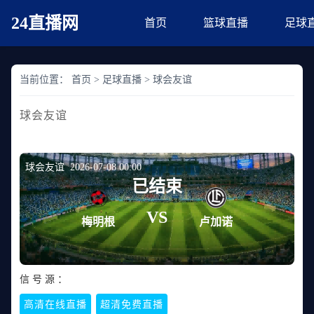
24直播网
首页
篮球直播
足球
当前位置：
首页
>
足球直播
>
球会友谊
球会友谊
球会友谊 2026-07-08 00:00
已结束
VS
梅明根
卢加诺
信 号 源 ：
高清在线直播
超清免费直播