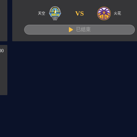
VS
天空
火花
已结束
00