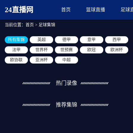
24直播网
首页
篮球直播
足球
当前位置：
首页
>
足球集锦
所有集锦
英超
德甲
意甲
西甲
法甲
世界杯
世预赛
欧冠
欧洲杯
欧协联
亚洲杯
中超
热门录像
推荐集锦