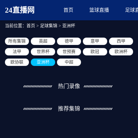
24直播网
首页
篮球直播
足球
当前位置：
首页
>
足球集锦
>
亚洲杯
所有集锦
英超
德甲
意甲
西甲
法甲
世界杯
世预赛
欧冠
欧洲杯
欧协联
亚洲杯
中超
热门录像
推荐集锦