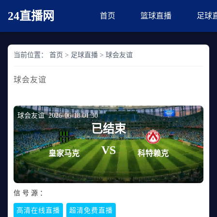
24直播网
首页
篮球直播
足球
当前位置：
首页
>
足球直播
>
球会友谊
球会友谊
球会友谊 2026-06-18 01:30
已结束
VS
皇家马克
科特赖克
信 号 源 ：
高清在线直播
超清免费直播