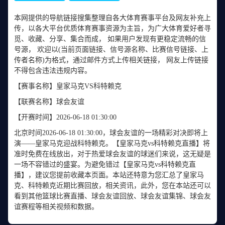
本网提供的导航链接搜集整理自各大体育赛事平台及网友补充上
传，以各大平台优质体育赛事资源为主旨，为广大体育爱好者寻
觅、收藏、分享、集合而成， 如果用户发现有更稳定流畅的信
号源， 欢迎以(当前页面链接、信号源名称、比赛信号链接、上
传者名称)为格式，通过邮件方式上传相关链接， 网友上传链接
不得包含违法违规内容。
【赛事名称】
皇家马克VS科特赖克
【联赛名称】
球会友谊
【开赛时间】
2026-06-18 01:30:00
北京时间2026-06-18 01:30:00，球会友谊的一场精彩对决即将上
演——皇家马克迎战科特赖克。【皇家马克vs科特赖克直播】将
准时免费在线放出，对于热爱球会友谊的球迷们来说，这无疑是
一场不容错过的盛宴。为避免错过【皇家马克vs科特赖克直
播】，建议您提前收藏本页面。本站还特意为您汇总了皇家马
克、科特赖克近期比赛回放，相关资讯，此外，您在本站还可以
看到其他篮球比赛直播、球会友谊回放、球会友谊集锦、球会友
谊赛程等相关视频和数据。