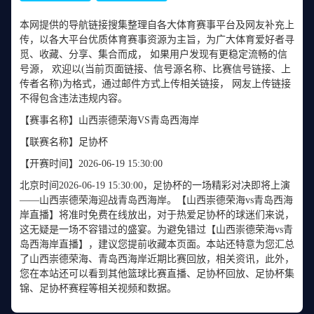
本网提供的导航链接搜集整理自各大体育赛事平台及网友补充上
传，以各大平台优质体育赛事资源为主旨，为广大体育爱好者寻
觅、收藏、分享、集合而成， 如果用户发现有更稳定流畅的信
号源， 欢迎以(当前页面链接、信号源名称、比赛信号链接、上
传者名称)为格式，通过邮件方式上传相关链接， 网友上传链接
不得包含违法违规内容。
【赛事名称】
山西崇德荣海VS青岛西海岸
【联赛名称】
足协杯
【开赛时间】
2026-06-19 15:30:00
北京时间2026-06-19 15:30:00，足协杯的一场精彩对决即将上演
——山西崇德荣海迎战青岛西海岸。【山西崇德荣海vs青岛西海
岸直播】将准时免费在线放出，对于热爱足协杯的球迷们来说，
这无疑是一场不容错过的盛宴。为避免错过【山西崇德荣海vs青
岛西海岸直播】，建议您提前收藏本页面。本站还特意为您汇总
了山西崇德荣海、青岛西海岸近期比赛回放，相关资讯，此外，
您在本站还可以看到其他篮球比赛直播、足协杯回放、足协杯集
锦、足协杯赛程等相关视频和数据。