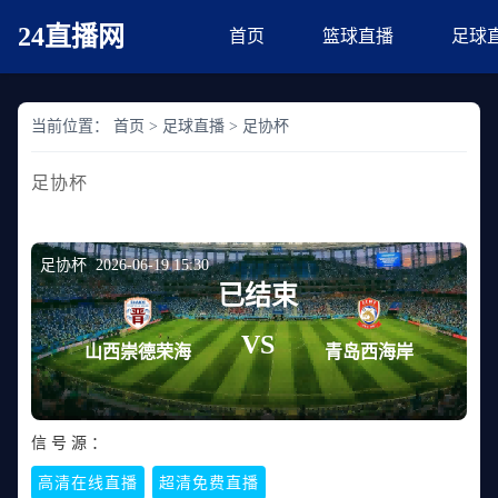
24直播网
首页
篮球直播
足球
当前位置：
首页
>
足球直播
>
足协杯
足协杯
足协杯 2026-06-19 15:30
已结束
VS
山西崇德荣海
青岛西海岸
信 号 源 ：
高清在线直播
超清免费直播