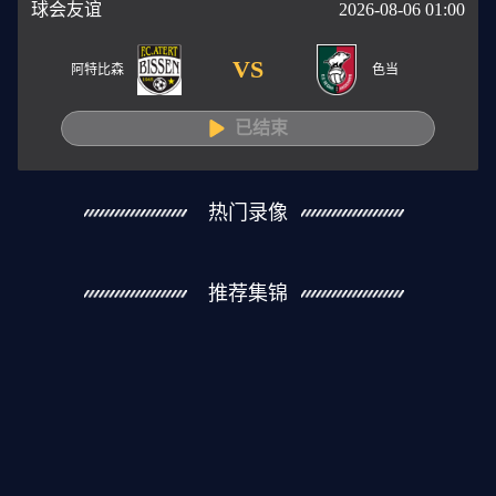
球会友谊
2026-08-06 01:00
VS
阿特比森
色当
已结束
热门录像
推荐集锦