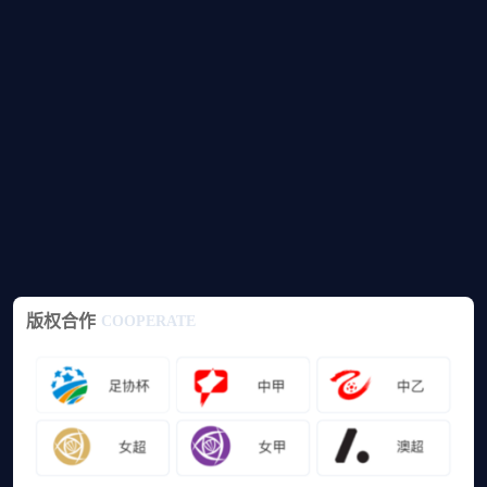
版权合作
COOPERATE