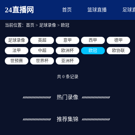
24直播网
首页
篮球直播
足球
当前位置：
首页
>
足球录像
>
欧冠
足球录像
英超
意甲
西甲
德甲
法甲
中超
欧洲杯
欧冠
欧协联
世预赛
世界杯
亚洲杯
共
0
条记录
热门录像
推荐集锦