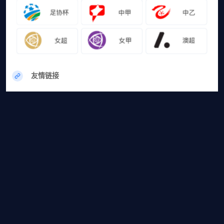
友情链接
网站地图
篮球直播
足球直播
篮球录像
足球录像
篮球集锦
足球集锦
24直播网是体育直播导航站，为方便喜欢体育的朋友观看视频，每日最新
NBA直播,足球五大联赛直播,足球直播,等体育赛事直播，无插件直接观看！
本站所有赛事直播信号均由用户收集或从搜索引擎搜索整理获得，所有内容均
来自互联网，我们自身不提供任何直播信号和视频内容，如有侵犯您的权益请