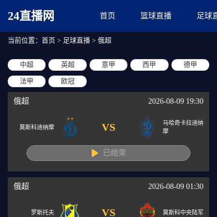
24直播网
首页
篮球直播
足球
当前位置：
首页
>
足球直播
>
俄超
中超
英超
意甲
西甲
德甲
法甲
欧冠
俄超
2026-08-09 19:30
马哈奇卡拉迪纳
VS
莫斯科迪纳摩
摩
已结束
俄超
2026-08-09 01:30
VS
罗斯托夫
莫斯科中央陆军