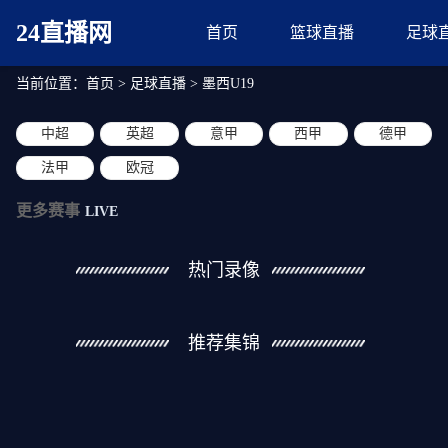
24直播网
首页
篮球直播
足球
当前位置：
首页
>
足球直播
>
墨西U19
中超
英超
意甲
西甲
德甲
法甲
欧冠
更多赛事
LIVE
热门录像
推荐集锦