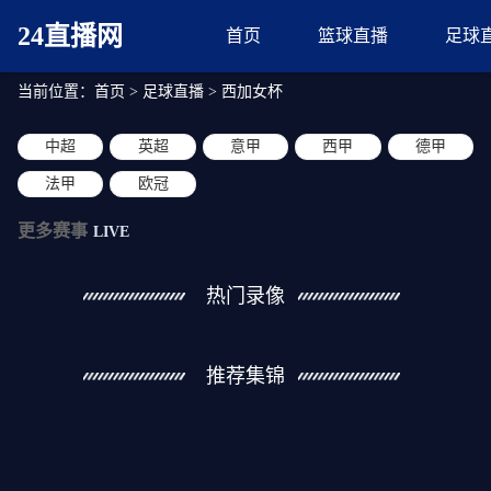
24直播网
首页
篮球直播
足球
当前位置：
首页
>
足球直播
>
西加女杯
中超
英超
意甲
西甲
德甲
法甲
欧冠
更多赛事
LIVE
热门录像
推荐集锦