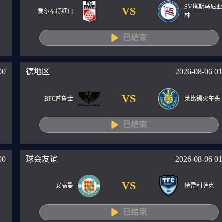
SV塔斯马尼
VS
爱尔福特红白
林
已结束
00
德地区
2026-08-06 01
VS
BFC普鲁士
莱比锡火车头
已结束
00
球会友谊
2026-08-06 01
VS
安高曼
特雷利萨克
已结束