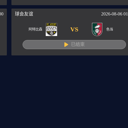
00
球会友谊
2026-08-06 01
VS
阿特比森
色当
已结束