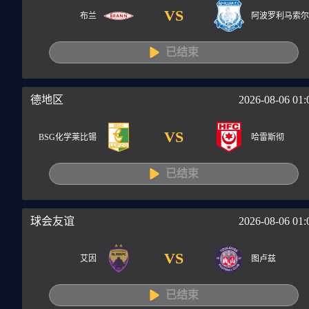
VS
布兰
阿波罗利马索尔
已结束
德地区
2026-08-06 01:
VS
BSG化学莱比锡
哈雷斯彻
已结束
球会友谊
2026-08-06 01:
VS
艾因
图卢兹
已结束