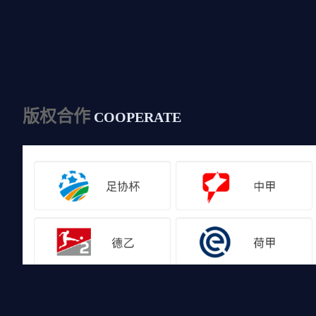
版权合作
COOPERATE
友情链接