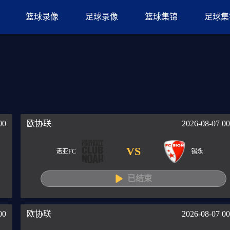
篮球录像
足球录像
篮球集锦
足球集
00
欧协联
2026-08-07 00
VS
诺亚FC
锡永
已结束
00
欧协联
2026-08-07 00