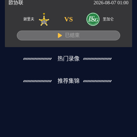
欧协联
2026-08-07 01:00
VS
谢里夫
圣加仑
已结束
热门录像
推荐集锦