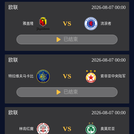
欧联
2026-08-07 00:00
VS
雅盖隆
流浪者
已结束
欧联
2026-08-07 00:00
VS
特拉维夫马卡比
索非亚中央陆军
已结束
欧联
2026-08-07 00:00
VS
林肯红魔
奥莫尼亚