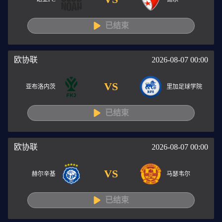
已结束
欧协联
2026-08-07 00:00
VS
亚布洛内茨
里加足球学院
已结束
欧协联
2026-08-07 00:00
VS
赫尔辛基
马瑟韦尔
已结束