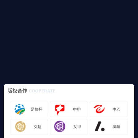
版权合作
COOPERATE