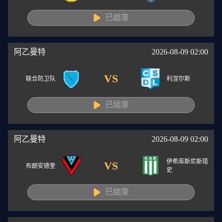
已结束
阿乙曼特
2026-08-09 02:00
VS
联合防卫队
利涅尔斯
已结束
阿乙曼特
2026-08-09 02:00
伊希库斯尼斯塔
VS
布朗安德奎
史
已结束