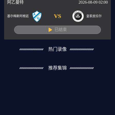
阿乙曼特
2026-08-09 02:00
VS
基尔梅斯阿根廷
皇家皮拉尔
已结束
热门录像
推荐集锦