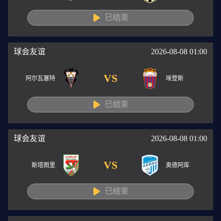
已结束
球会友谊
2026-08-08 01:00
VS
阿尔瓦塞特
埃登斯
已结束
球会友谊
2026-08-08 01:00
VS
斯塔图里
奥德阿库
已结束