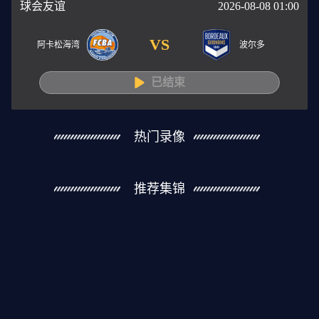
球会友谊
2026-08-08 01:00
VS
阿卡松海湾
波尔多
已结束
热门录像
推荐集锦