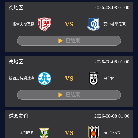
德地区
2026-08-08 01:00
VS
格雷夫斯瓦德
艾尔格里尼克
已结束
德地区
2026-08-08 01:00
VS
斯图加特踢球者
乌尔姆
已结束
球会友谊
2026-08-08 01:00
VS
莱加内斯
梅里达AD