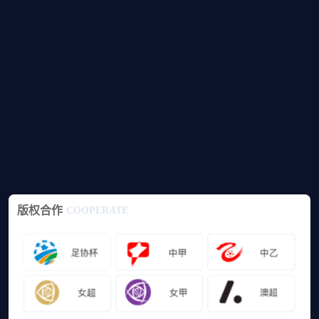
版权合作
COOPERATE