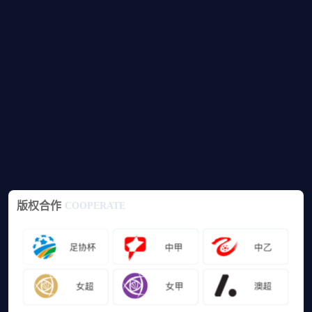
版权合作
COOPERATE