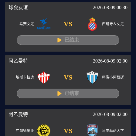
球会友谊
2026-08-09 00:30
VS
马赛女足
西班牙人女足
已结束
阿乙曼特
2026-08-09 02:00
VS
埃斯卡拉达
梅洛小阿根廷
已结束
阿乙曼特
2026-08-09 02:00
VS
弗朗德里亚
乌尔基萨大学