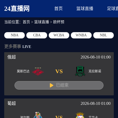
24直播网
首页
篮球直播
足球
当前位置：
首页
>
篮球直播
>
欧杯预
NBA
CBA
WCBA
WNBA
NBL
更多赛事
LIVE
俄超
2026-08-10 01:00
VS
莫斯巴达
克拉斯诺
已结束
葡超
2026-08-10 01:00
VS
波尔图
艾华卡