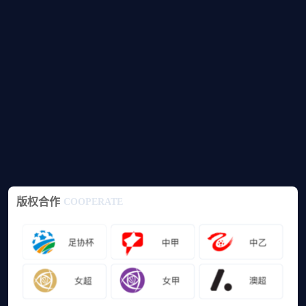
版权合作
COOPERATE