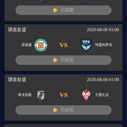
已结束
球会友谊
2026-08-06 01:00
VS
安高曼
特雷利萨克
已结束
球会友谊
2026-08-06 01:00
VS
斯法克斯
贝鲁扎达
已结束