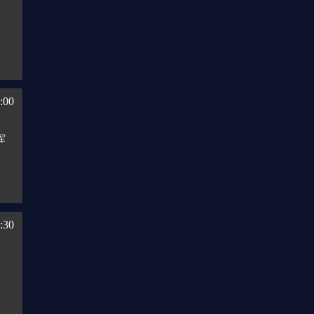
:00
军
:30