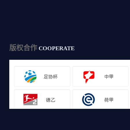
版权合作
COOPERATE
友情链接