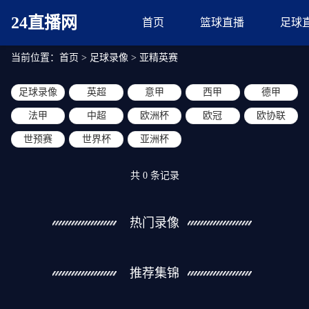
24直播网
首页
篮球直播
足球
当前位置：
首页
>
足球录像
>
亚精英赛
足球录像
英超
意甲
西甲
德甲
法甲
中超
欧洲杯
欧冠
欧协联
世预赛
世界杯
亚洲杯
共
0
条记录
热门录像
推荐集锦