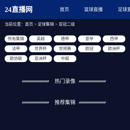
24直播网
首页
篮球直播
足球
当前位置：
首页
>
足球集锦
>
亚冠二级
所有集锦
英超
德甲
意甲
西甲
法甲
世界杯
世预赛
欧冠
欧洲杯
欧协联
亚洲杯
中超
热门录像
推荐集锦